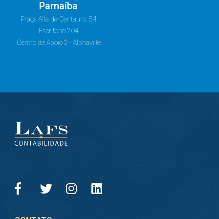
Parnaíba
Praça Alfa de Centauro, 54
Escrítorio 204
Centro de Apoio 2 - Alphaville