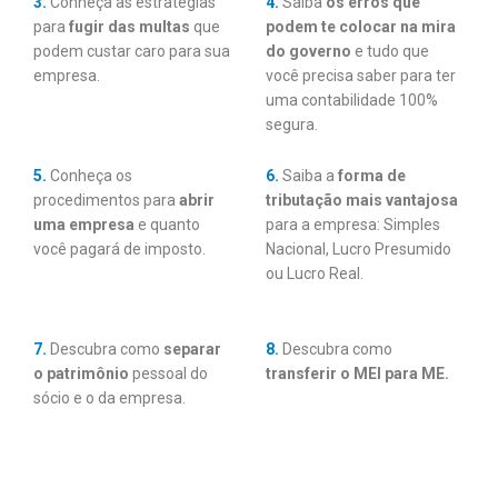
3.
Conheça as estratégias
4.
Saiba
os erros que
para
fugir das multas
que
podem te colocar na mira
podem custar caro para sua
do governo
e tudo que
empresa.
você precisa saber para ter
uma contabilidade 100%
segura.
5.
Conheça os
6.
Saiba a
forma de
procedimentos para
abrir
tributação mais vantajosa
uma empresa
e quanto
para a empresa: Simples
você pagará de imposto.
Nacional, Lucro Presumido
ou Lucro Real.
7.
Descubra como
separar
8.
Descubra como
o patrimônio
pessoal do
transferir o MEI para ME.
sócio e o da empresa.